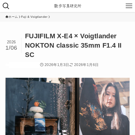
ホーム
Fuji & Voigtlander
FUJIFILM X-E4 × Voigtlander
2026
NOKTON classic 35mm F1.4 II
1/06
SC
2026年1月3日
2026年1月6日
Fuji & Voigtlander