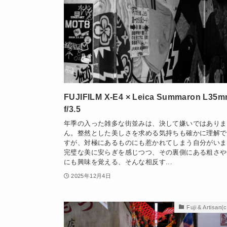
FUJIFILM X-E4 × Leica Summaron L35
f/3.5
年季の入った雑多な街並みは、決して嫌いではありま
ん。整然とした美しさを求める気持ちも確かに理解で
すが、対極にあるものにも惹かれてしまう自分がいま
完璧な美に安らぎを感じつつ、その裏側にある粗さや
にも興味を覚える、そんな相反す...
2025年12月4日
Fuji & Artisan(