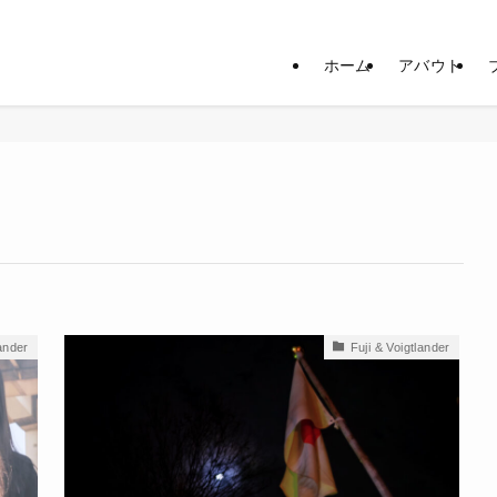
ホーム
アバウト
lander
Fuji & Voigtlander