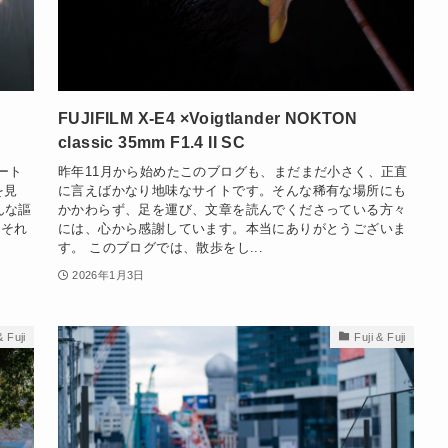
FUJIFILM X-E4 ×Voigtlander NOKTON
classic 35mm F1.4 II SC
コート
昨年11月から始めたこのブログも、まだまだ小さく、正直
を見
に言えばかなり地味なサイトです。そんな稀有な場所にも
んな謳
かかわらず、足を運び、文章を読んでくださっている方々
、それ
には、心から感謝しています。本当にありがとうございま
す。 このブログでは、散歩をし...
2026年1月3日
& Fuji
Fuji & Fuji