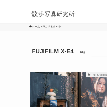
ホーム
FUJIFILM X-E4
FUJIFILM X-E4
– tag –
Fuji & Voigt